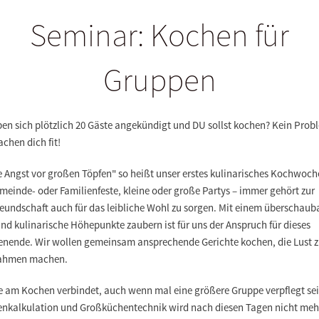
Seminar: Kochen für
Gruppen
ben sich plötzlich 20 Gäste angekündigt und DU sollst kochen? Kein Prob
chen dich fit!
e Angst vor großen Töpfen" so heißt unser erstes kulinarisches Kochwoc
einde- oder Familienfeste, kleine oder große Partys – immer gehört zur
reundschaft auch für das leibliche Wohl zu sorgen. Mit einem überschaub
d kulinarische Höhepunkte zaubern ist für uns der Anspruch für dieses
nende. Wir wollen gemeinsam ansprechende Gerichte kochen, die Lust 
ahmen machen.
e am Kochen verbindet, auch wenn mal eine größere Gruppe verpflegt sein
nkalkulation und Großküchentechnik wird nach diesen Tagen nicht meh