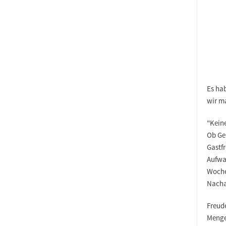
Es ha
wir ma
"Kein
Ob Gem
Gastf
Aufwan
Woche
Nach
Freud
Menge