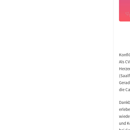
Konfi
Als C
Herze
(Saal
Gerade
die C
Dankba
erleb
wiede
und K