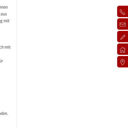
ormen
 aus
eg mit
ch mit
ür
den.