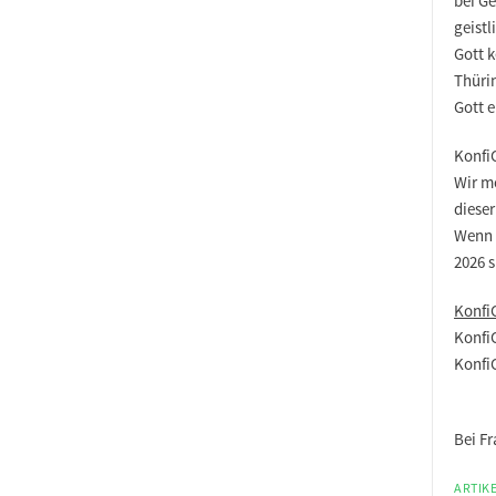
bei G
geist
Gott 
Thüri
Gott e
Konfi
Wir mö
diese
Wenn i
2026 s
Konfi
Konfi
Konfi
Bei F
ARTIKE