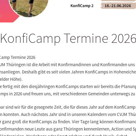
KonfiCamp Termine 202
Camp Termine 2026
VJM Thüringen ist die Arbeit mit Konfirmandinnen und Konfirmanden uns 
nsanliegen. Deshalb gibt es seit vielen Jahren KonfiCamps in Hoheneiche
felder Höhe).
 fertig mit den diesjähringen KonfiCamps starten wir bereits die Planung
amps in 2026 und freuen uns, mit verschiedenen Gemeinden unterwegs zu 
r sind wir für die gesegnete Zeit, die für dieses Jahr auf dem KonfiCamp
en konnten. Auch nächstes Jahr sind in unseren Kalendern vom CVJM Thü
r ganz groß die KonfiCamps zu finden. Vier Tage lang können Konfirman
onfirmanden neue Leute aus ganz Thüringen kennenlernen, Action und 