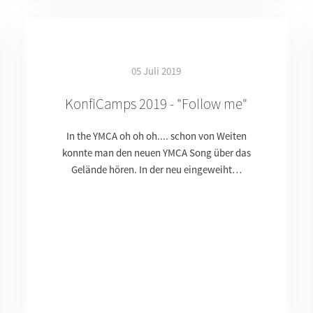
05 Juli 2019
KonfiCamps 2019 - "Follow me"
In the YMCA oh oh oh.... schon von Weiten
konnte man den neuen YMCA Song über das
Gelände hören. In der neu eingeweiht…