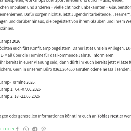
eländespielen, Workshops oder Sport erleben und durch Musik, Gebet,
lichen Impulsen und anderen – vielleicht noch unbekannten – Glaubensf
kennenlernen. Dafür sorgen nicht zuletzt Jugendmitarbeitende, „Teamer“,
ngen und darüber hinaus, die begeistert von ihrem Glauben und ihrem W
rzählen.
Camps 2026
chten euch fürs KonfiCamp begeistern. Daher ist es uns ein Anliegen, Eu
r E-Mail über die Termine für das kommende Jahr zu informieren.
hr bereits in eurer Planung seid, dann dürft ihr euch bereits jetzt Plätze f
ichern. Gern in unserem Büro 0361.264650 anrufen oder eine Mail senden.
Camp-Termine 2026:
Camp 1: 04.-07.06.2026
Camp 2: 18.-21.06.2026
ragen oder generellen Informationen könnt ihr euch an
Tobias Nestler
wen
L TEILEN