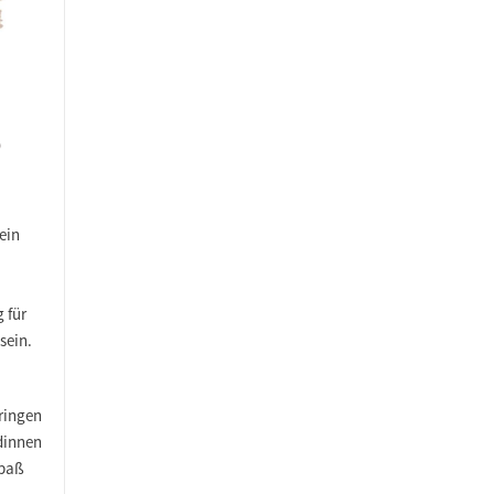
6
ein
 für
sein.
ringen
dinnen
Spaß