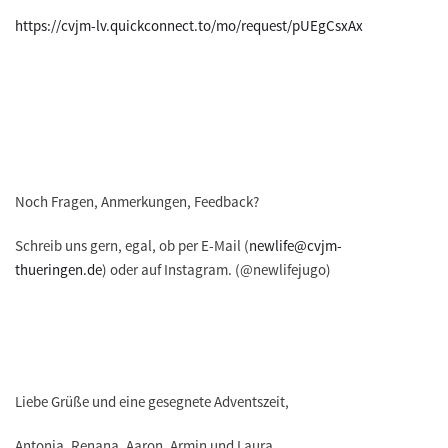
https://cvjm-lv.quickconnect.to/mo/request/pUEgCsxAx
Noch Fragen, Anmerkungen, Feedback?
Schreib uns gern, egal, ob per E-Mail (
newlife@cvjm-
thueringen.de
) oder auf Instagram. (@newlifejugo)
Liebe Grüße und eine gesegnete Adventszeit,
Antonia, Renana, Aaron, Armin und Laura