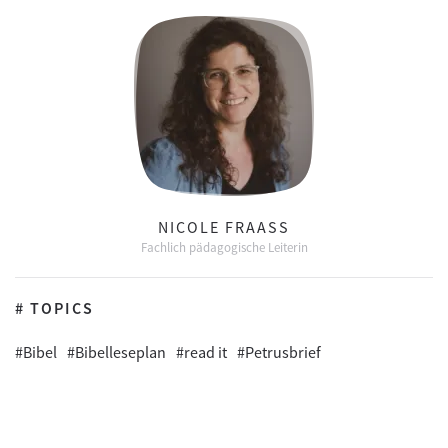
NICOLE FRAASS
Fachlich pädagogische Leiterin
# TOPICS
#Bibel
#Bibelleseplan
#read it
#Petrusbrief