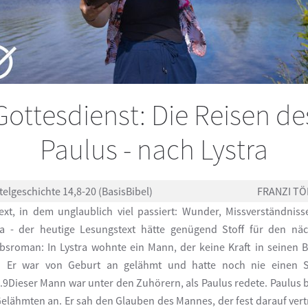
Gottesdienst: Die Reisen de
Paulus - nach Lystra
elgeschichte 14,8-20 (BasisBibel)
FRANZI TÖ
ext, in dem unglaublich viel passiert: Wunder, Missverständnis
 - der heutige Lesungstext hätte genügend Stoff für den nä
bsroman: In Lystra wohnte ein Mann, der keine Kraft in seinen 
e. Er war von Geburt an gelähmt und hatte noch nie einen Sc
.9Dieser Mann war unter den Zuhörern, als Paulus redete. Paulus b
elähmten an. Er sah den Glauben des Mannes, der fest darauf vert