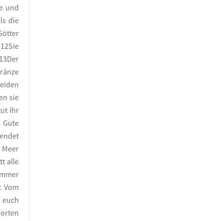
de und
ls die
Götter
«12Sie
.13Der
kränze
eiden
en sie
ut ihr
e Gute
Wendet
s Meer
t alle
 immer
t: Vom
t euch
Worten