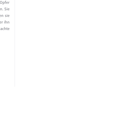
 Opfer
n. Sie
en sie
er ihn
machte