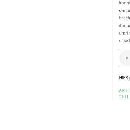
konnt
darzu
brach
ihn a
umrin
er si
HIER
g
ART
TEI