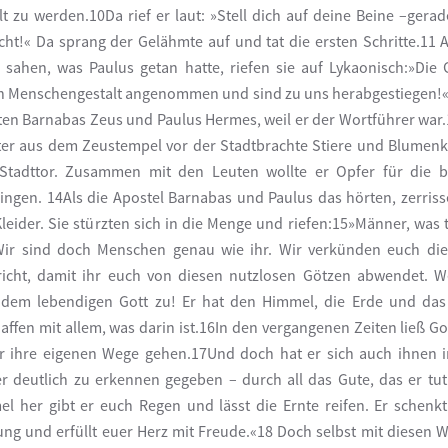
lt zu werden.10Da rief er laut: »Stell dich auf deine Beine –gera
cht!« Da sprang der Gelähmte auf und tat die ersten Schritte.11 A
 sahen, was Paulus getan hatte, riefen sie auf Lykaonisch:»Die 
 Menschengestalt angenommen und sind zu uns herabgestiegen!
en Barnabas Zeus und Paulus Hermes, weil er der Wortführer war
ter aus dem Zeustempel vor der Stadtbrachte Stiere und Blumen
Stadttor. Zusammen mit den Leuten wollte er Opfer für die b
ingen. 14Als die Apostel Barnabas und Paulus das hörten, zerriss
Kleider. Sie stürzten sich in die Menge und riefen:15»Männer, was t
ir sind doch Menschen genau wie ihr. Wir verkünden euch di
icht, damit ihr euch von diesen nutzlosen Götzen abwendet. 
dem lebendigen Gott zu! Er hat den Himmel, die Erde und da
affen mit allem, was darin ist.16In den vergangenen Zeiten ließ Got
r ihre eigenen Wege gehen.17Und doch hat er sich auch ihnen
r deutlich zu erkennen gegeben – durch all das Gute, das er tu
l her gibt er euch Regen und lässt die Ernte reifen. Er schenk
ng und erfüllt euer Herz mit Freude.«18 Doch selbst mit diesen 