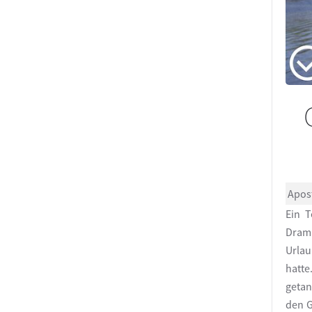
Apost
Ein T
Drama
Urlau
hatt
getan
den G