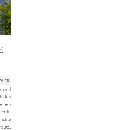
s
PLER
se und
chsten
Beinen
hritt
lickte
raute,