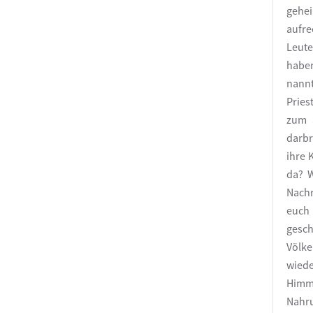
gehei
aufre
Leute
haben
nannt
Pries
zum 
darbr
ihre 
da? W
Nachr
euch 
gesch
Völke
wiede
Himme
Nahru