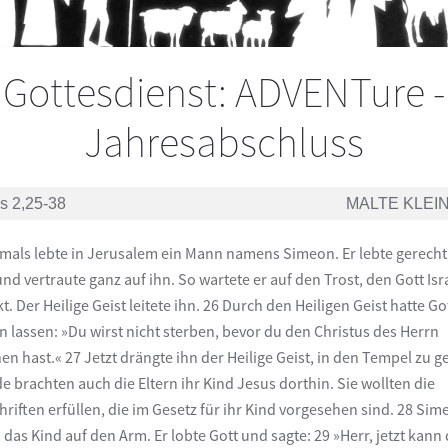
Gottesdienst: ADVENTure -
Jahresabschluss
s 2,25-38
MALTE KLEI
mals lebte in Jerusalem ein Mann namens Simeon. Er lebte gerecht
und vertraute ganz auf ihn. So wartete er auf den Trost, den Gott Isr
kt. Der Heilige Geist leitete ihn. 26 Durch den Heiligen Geist hatte Go
n lassen: »Du wirst nicht sterben, bevor du den Christus des Herrn
en hast.« 27 Jetzt drängte ihn der Heilige Geist, in den Tempel zu g
e brachten auch die Eltern ihr Kind Jesus dorthin. Sie wollten die
hriften erfüllen, die im Gesetz für ihr Kind vorgesehen sind. 28 Si
das Kind auf den Arm. Er lobte Gott und sagte: 29 »Herr, jetzt kann