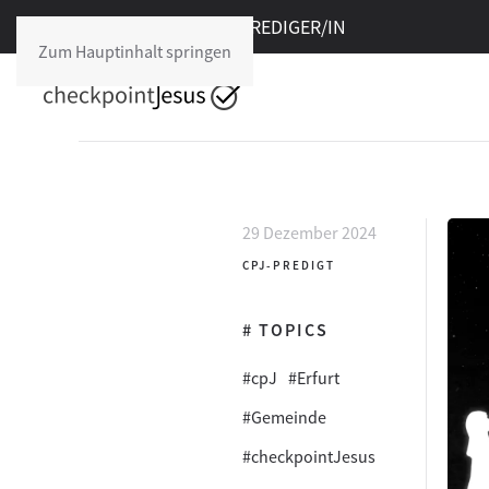
Freie Stelle im cpJ:
PREDIGER/IN
Zum Hauptinhalt springen
29 Dezember 2024
CPJ-PREDIGT
# TOPICS
#cpJ
#Erfurt
#Gemeinde
#checkpointJesus