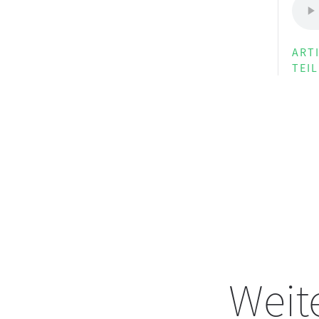
ART
TEI
Weite