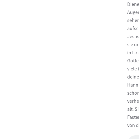
Diene
Augen
sehen
aufsc
Jesus
sie u
in Is
Gotte
viele
deine
Hanna
schon
verhe
alt. 
Faste
von d