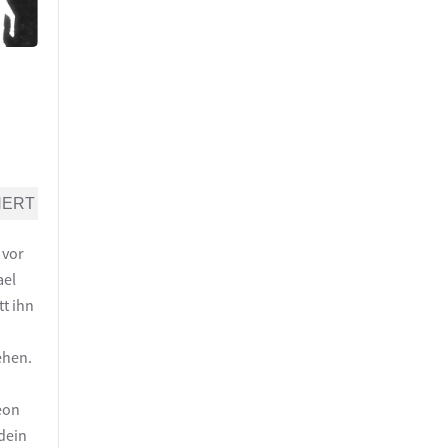
NERT
 vor
ael
tt ihn
ehen.
meon
 dein