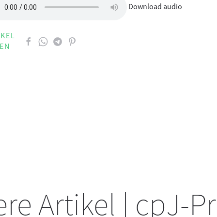
Download audio
IKEL
LEN
re Artikel | cpJ-P