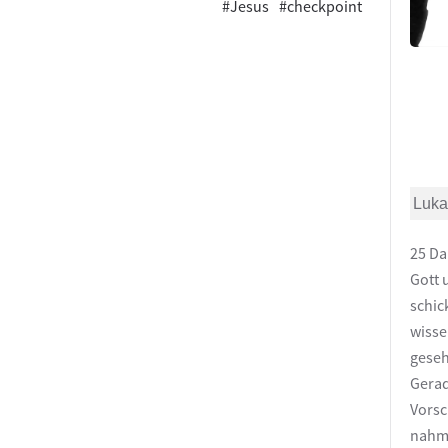
#Jesus
#checkpoint
Luka
25 Da
Gott 
schic
wisse
geseh
Gerad
Vorsc
nahm 