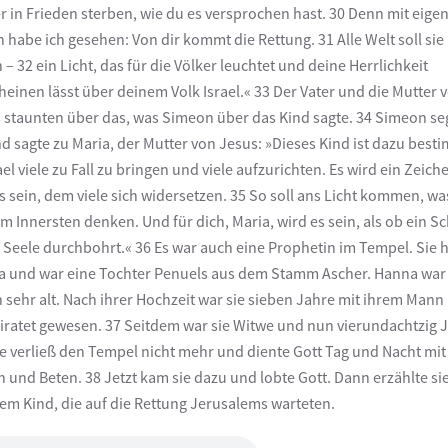
r in Frieden sterben, wie du es versprochen hast. 30 Denn mit eige
 habe ich gesehen: Von dir kommt die Rettung. 31 Alle Welt soll sie
 – 32 ein Licht, das für die Völker leuchtet und deine Herrlichkeit
heinen lässt über deinem Volk Israel.« 33 Der Vater und die Mutter 
 staunten über das, was Simeon über das Kind sagte. 34 Simeon se
nd sagte zu Maria, der Mutter von Jesus: »Dieses Kind ist dazu best
rael viele zu Fall zu bringen und viele aufzurichten. Es wird ein Zeich
s sein, dem viele sich widersetzen. 35 So soll ans Licht kommen, wa
 im Innersten denken. Und für dich, Maria, wird es sein, als ob ein S
 Seele durchbohrt.« 36 Es war auch eine Prophetin im Tempel. Sie 
 und war eine Tochter Penuels aus dem Stamm Ascher. Hanna war
 sehr alt. Nach ihrer Hochzeit war sie sieben Jahre mit ihrem Mann
iratet gewesen. 37 Seitdem war sie Witwe und nun vierundachtzig 
Sie verließ den Tempel nicht mehr und diente Gott Tag und Nacht mit
n und Beten. 38 Jetzt kam sie dazu und lobte Gott. Dann erzählte sie
em Kind, die auf die Rettung Jerusalems warteten.