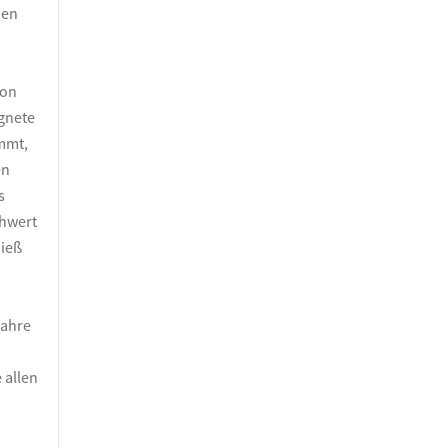
nen
von
gnete
immt,
en
s
chwert
hieß
Jahre
 allen