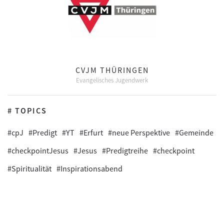
CVJM THÜRINGEN
Evangelisches Jugendwerk
# TOPICS
#cpJ
#Predigt
#YT
#Erfurt
#neue Perspektive
#Gemeinde
#checkpointJesus
#Jesus
#Predigtreihe
#checkpoint
#Spiritualität
#Inspirationsabend