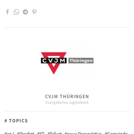
CVJM THÜRINGEN
Evangelisches Jugendwerk
# TOPICS
#cpJ
#Predigt
#YT
#Erfurt
#neue Perspektive
#Gemeinde