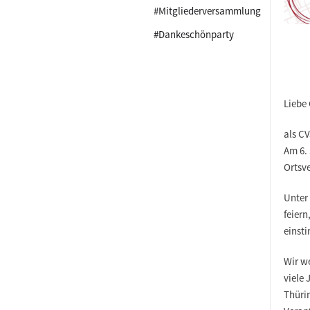
#Mitgliederversammlung
#Dankeschönparty
Liebe
als C
Am 6.
Ortsve
Unter
feier
einst
Wir w
viele 
Thüri