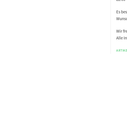
Es bes
Wuns
Wir f
Alle 
ARTIKE