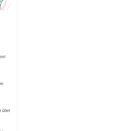
ein!
am
r über