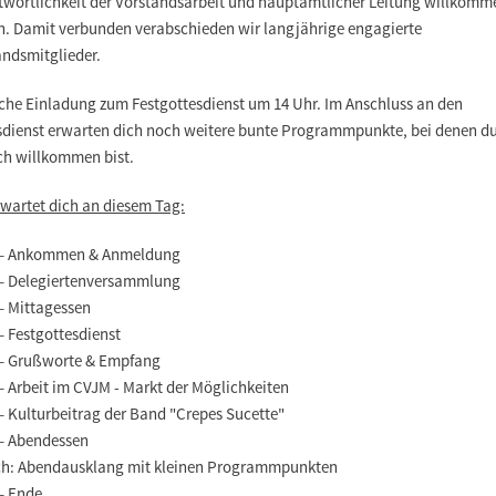
twortlichkeit der Vorstandsarbeit und hauptamtlicher Leitung willkomm
n. Damit verbunden verabschieden wir langjährige engagierte
andsmitglieder.
iche Einladung zum Festgottesdienst um 14 Uhr. Im Anschluss an den
sdienst erwarten dich noch weitere bunte Programmpunkte, bei denen d
ich willkommen bist.
rwartet dich an diesem Tag:
 – Ankommen & Anmeldung
 – Delegiertenversammlung
– Mittagessen
– Festgottesdienst
 – Grußworte & Empfang
– Arbeit im CVJM - Markt der Möglichkeiten
– Kulturbeitrag der Band "Crepes Sucette"
 – Abendessen
h: Abendausklang mit kleinen Programmpunkten
– Ende