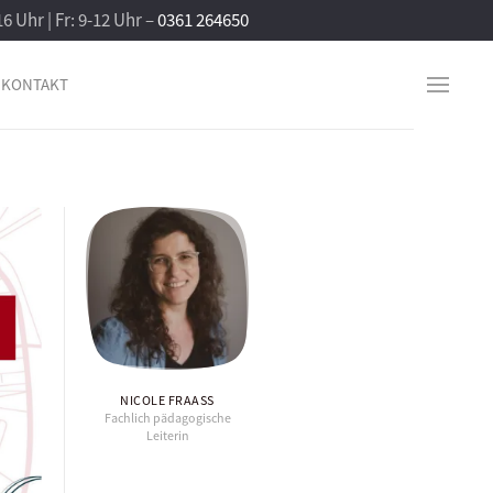
16 Uhr | Fr: 9-12 Uhr –
0361 264650
KONTAKT
NICOLE FRAASS
Fachlich pädagogische
Leiterin