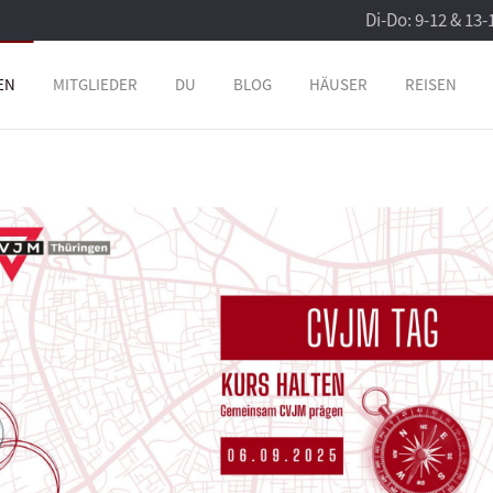
Di-Do: 9-12 & 13-
EN
MITGLIEDER
DU
BLOG
HÄUSER
REISEN