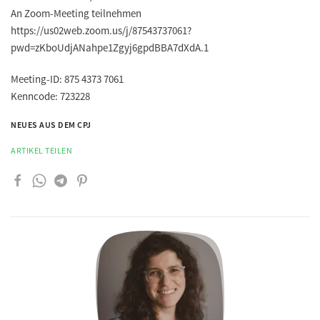
An Zoom-Meeting teilnehmen
https://us02web.zoom.us/j/87543737061?
pwd=zKboUdjANahpe1Zgyj6gpdBBA7dXdA.1
Meeting-ID: 875 4373 7061
Kenncode: 723228
NEUES AUS DEM CPJ
ARTIKEL TEILEN