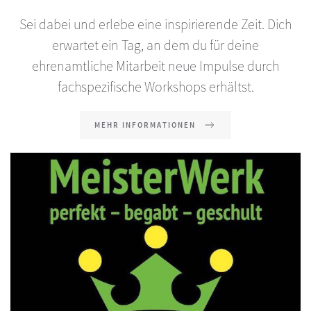
Sei dabei und erlebe eine inspirierende Zeit. Dich
erwartet ein Tag, an dem du für deine
ehrenamtliche Mitarbeit neue Impulse durch
fachspezifische Workshops erhältst.
MEHR INFORMATIONEN