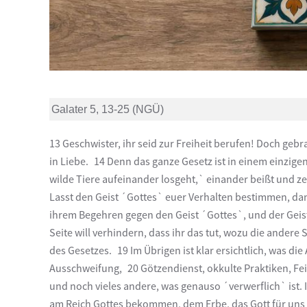
Galater 5, 13-25 (NGÜ)
13 Geschwister, ihr seid zur Freiheit berufen! Doch geb
in Liebe. 14 Denn das ganze Gesetz ist in einem einzig
wilde Tiere aufeinander losgeht,` einander beißt und ze
Lasst den Geist ´Gottes` euer Verhalten bestimmen, dan
ihrem Begehren gegen den Geist ´Gottes`, und der Geist
Seite will verhindern, dass ihr das tut, wozu die andere
des Gesetzes. 19 Im Übrigen ist klar ersichtlich, was d
Ausschweifung, 20 Götzendienst, okkulte Praktiken, Fei
und noch vieles andere, was genauso ´verwerflich` ist. 
am Reich Gottes bekommen, dem Erbe, das Gott für uns be