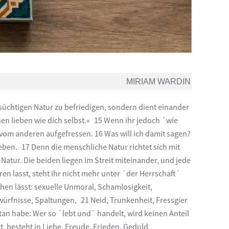
MIRIAM WARDIN
tsüchtigen Natur zu befriedigen, sondern dient einander
en lieben wie dich selbst.« 15 Wenn ihr jedoch ´wie
 vom anderen aufgefressen. 16 Was will ich damit sagen?
ben. 17 Denn die menschliche Natur richtet sich mit
atur. Die beiden liegen im Streit miteinander, und jede
en lasst, steht ihr nicht mehr unter ´der Herrschaft`
hen lässt: sexuelle Unmoral, Schamlosigkeit,
würfnisse, Spaltungen, 21 Neid, Trunkenheit, Fressgier
tan habe: Wer so ´lebt und` handelt, wird keinen Anteil
, besteht in Liebe, Freude, Frieden, Geduld,