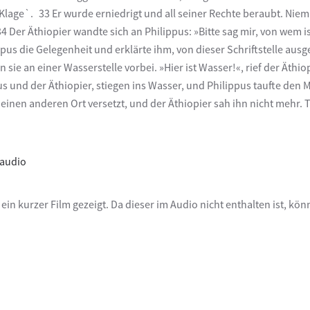
er Klage`. 33 Er wurde erniedrigt und all seiner Rechte beraubt. 
r Äthiopier wandte sich an Philippus: »Bitte sag mir, von wem ist 
ppus die Gelegenheit und erklärte ihm, von dieser Schriftstelle aus
 sie an einer Wasserstelle vorbei. »Hier ist Wasser!«, rief der Äth
s und der Äthiopier, stiegen ins Wasser, und Philippus taufte den
einen anderen Ort versetzt, und der Äthiopier sah ihn nicht mehr. Tr
audio
ein kurzer Film gezeigt. Da dieser im Audio nicht enthalten ist, kön