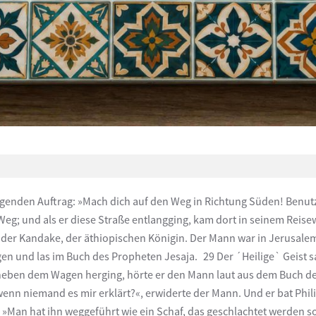
genden Auftrag: »Mach dich auf den Weg in Richtung Süden! Benut
Weg; und als er diese Straße entlangging, kam dort in seinem Reise
 der Kandake, der äthiopischen Königin. Der Mann war in Jerusale
agen und las im Buch des Propheten Jesaja. 29 Der ´Heilige` Geist 
er neben dem Wagen herging, hörte er den Mann laut aus dem Buch d
, wenn niemand es mir erklärt?«, erwiderte der Mann. Und er bat Phi
te: »Man hat ihn weggeführt wie ein Schaf, das geschlachtet werden