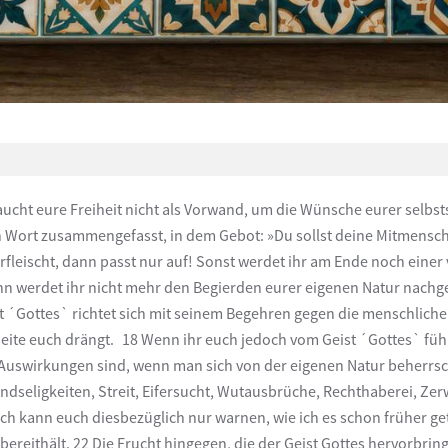
raucht eure Freiheit nicht als Vorwand, um die Wünsche eurer selbs
en Wort zusammengefasst, in dem Gebot: »Du sollst deine Mitmensch
rfleischt, dann passt nur auf! Sonst werdet ihr am Ende noch einer
n werdet ihr nicht mehr den Begierden eurer eigenen Natur nachge
 ´Gottes` richtet sich mit seinem Begehren gegen die menschliche N
 Seite euch drängt. 18 Wenn ihr euch jedoch vom Geist ´Gottes` führ
ie Auswirkungen sind, wenn man sich von der eigenen Natur beherrsc
ndseligkeiten, Streit, Eifersucht, Wutausbrüche, Rechthaberei, Zer
Ich kann euch diesbezüglich nur warnen, wie ich es schon früher ge
reithält. 22 Die Frucht hingegen, die der Geist Gottes hervorbringt