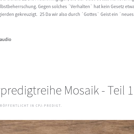
lbstbeherrschung. Gegen solches ´Verhalten` hat kein Gesetz etwa
ierden gekreuzigt. 25 Da wir also durch ´Gottes` Geist ein ´neues`
audio
redigtreihe Mosaik - Teil 1
ERÖFFENTLICHT IN
CPJ-PREDIGT
.