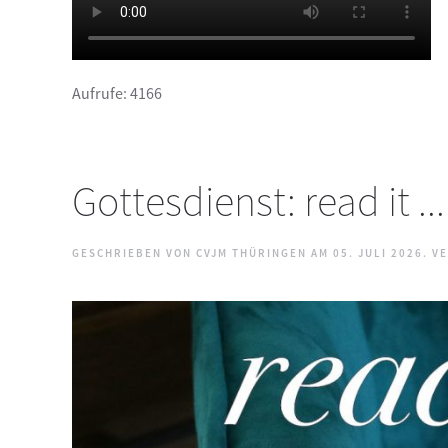
Aufrufe: 4166
Gottesdienst: read it 
GESCHRIEBEN VON CVJM THÜRINGEN AM
05. JULI 2026
. V