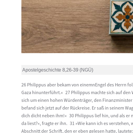
Apostelgeschichte 8,26-39 (NGÜ)
26 Philippus aber bekam von einemnEngel des Herrn fol
Gaza hinunterführt.« 27 Philippus machte sich auf den 
sich um einen hohen Würdenträger, den Finanzminister
befand sich jetzt auf der Rückreise. Er saß in seinem W
dich dicht neben ihm!« 30 Philippus lief hin, und als 
da liest?«, fragte er ihn. 31 »Wie kann ich es verstehen
Abschnitt der Schrift, den er eben gelesen hatte, laute