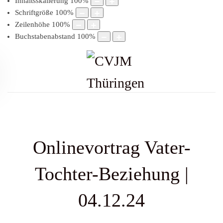
Inhaltsskalierung
100
%
Schriftgröße
100
%
Zeilenhöhe
100
%
Buchstabenabstand
100
%
Onlinevortrag Vater-
Tochter-Beziehung |
04.12.24