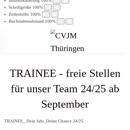
Inhaltsskalierung
100
%
Schriftgröße
100
%
Zeilenhöhe
100
%
Buchstabenabstand
100
%
TRAINEE - freie Stellen
für unser Team 24/25 ab
September
TRAINEE_ Dein Jahr_Deine Chance 24/25