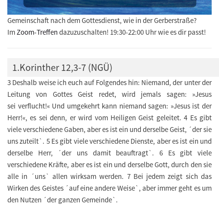
Gemeinschaft nach dem Gottesdienst, wie in der Gerberstraße?
Im
Zoom-Treffen
dazuzuschalten! 19:30-22:00 Uhr wie es dir passt!
1.Korinther 12,3-7 (NGÜ)
3 Deshalb weise ich euch auf Folgendes hin: Niemand, der unter der
Leitung von Gottes Geist redet, wird jemals sagen: »Jesus
sei verflucht!« Und umgekehrt kann niemand sagen: »Jesus ist der
Herr!«, es sei denn, er wird vom Heiligen Geist geleitet. 4 Es gibt
viele verschiedene Gaben, aber es ist ein und derselbe Geist, ´der sie
uns zuteilt`. 5 Es gibt viele verschiedene Dienste, aber es ist ein und
derselbe Herr, ´der uns damit beauftragt`. 6 Es gibt viele
verschiedene Kräfte, aber es ist ein und derselbe Gott, durch den sie
alle in ´uns` allen wirksam werden. 7 Bei jedem zeigt sich das
Wirken des Geistes ´auf eine andere Weise`, aber immer geht es um
den Nutzen ´der ganzen Gemeinde`.