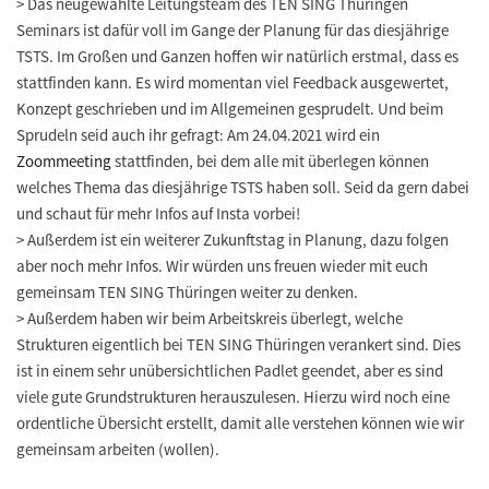
>
Das neugewählte Leitungsteam des
TEN SING Thüringen
Seminar
s ist dafür voll im Gange der Planung für das diesjährige
TSTS. Im Großen und Ganzen hoffen wir natürlich erstmal, dass es
stattfinden kann. Es wird momentan viel Feedback ausgewertet,
Konzept geschrieben und im Allgemeinen gesprudelt. Und beim
Sprudeln seid auch ihr gefragt: Am
24.04.2021
wird ein
Zoommeeting
stattfinden, bei dem alle mit überlegen können
welches Thema das diesjährige TSTS haben soll. Seid da gern dabei
und schaut für mehr Infos auf Insta vorbei!
>
Außerdem ist ein weiterer
Zukunftstag
in Planung, dazu folgen
aber noch mehr Infos. Wir würden uns freuen wieder mit euch
gemeinsam TEN SING Thüringen weiter zu denken.
>
Außerdem haben wir beim Arbeitskreis überlegt, welche
Strukturen eigentlich bei TEN SING Thüringen verankert sind. Dies
ist in einem sehr unübersichtlichen Padlet geendet, aber es sind
viele gute Grundstrukturen herauszulesen. Hierzu wird noch eine
ordentliche Übersicht erstellt, damit alle verstehen können wie wir
gemeinsam arbeiten (wollen).