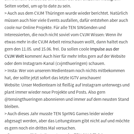
Seiten vorbei, um up to date zu sein.
>
Auch aus dem
CVJM Thüringen
wurde wieder berichtet. Natürlich
müssen auch hier viele Events ausfallen, dafür entstehen aber auch
coole nur Online Projekte. Für alle TEN SINGenden und
Interessierten, die noch nicht soviel vom CVJM Wissen: Wenn ihr
etwas mehr in die CVJM Arbeit reinschauen wollt, dann haltet euch
gern den
11.05. und 15.06.
frei. Da sollen coole
Impulse aus der
CVJM Welt
kommen! Auch hier für mehr Infos gern auf der Website
oder dem Instagram-Kanal (cvjmthueringen) schauen.
> Insta:
Wer von unserem Medienteam noch nichts mitbekommen
hat, der sollte jetzt sofort das letzte IGTV anschauen!
Website: Unser Medienteam ist fleißig auf Instagram unterwegs und
plant immer wieder neue Projekte und Posts. Also gern
@tensingthueringen abonnieren und immer auf dem neusten Stand
bleiben.
>
Auch dieses Jahr musste
TEN SprING Games
leider wieder
abgesagt werden, aber das Leitungsteam gibt nicht auf und möchte
es gern noch ein drittes Mal versuchen.