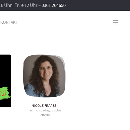
16 Uhr | Fr: 9-12 Uhr –
0361 264650
KONTAKT
NICOLE FRAASS
Fachlich pädagogische
Leiterin