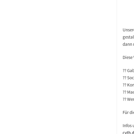
Unser
gestal
dann 
Diese
?? Ga
?? Soc
?? Ko
?? Ma
?? Wer
Für d
Infos
cvth.