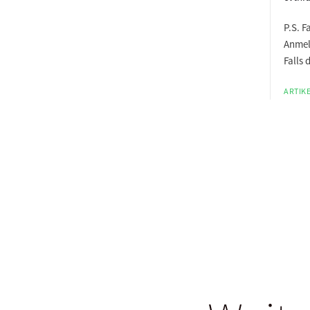
P.S. F
Anmel
Falls 
ARTIKE