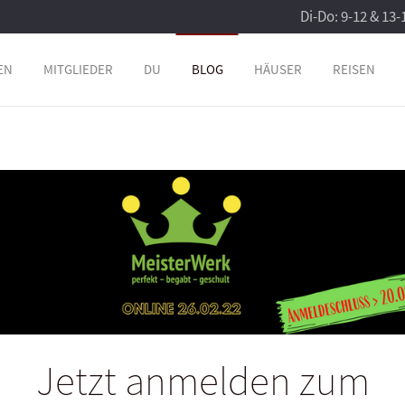
Di-Do: 9-12 & 13-
EN
MITGLIEDER
DU
BLOG
HÄUSER
REISEN
Jetzt anmelden zum